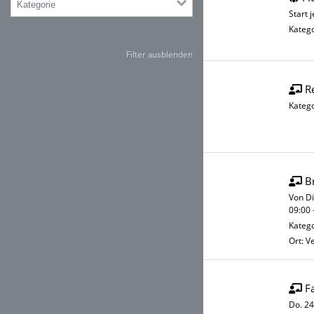
Start 
Katego
Filter ausblenden
R
Katego
B
Von Di
09:00 
Katego
Ort: Ve
F
Do. 24