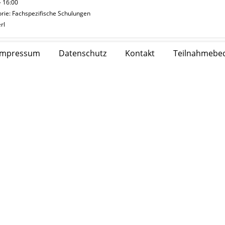
- 16:00
rie: Fachspezifische Schulungen
rl
Impressum
|
Datenschutz
|
Kontakt
|
Teilnahmebe
ertifizierte Fertigungsfachkraft für heroal Fenstersysteme 2026
. 29.09. - Mi. 30.09.2026
- 16:30
rie: Fenster, Türen, Schiebetüren, Fassaden, Überdachungen
rl
randschutz - Grundlagen heroal FireXtech D 93 FP für die Außen
. 06.10. - Mi. 07.10.2026
- 16:30
rie: Brandschutz
rl
nline-Seminar Arbeiten und Planen mit LogiKal V12 für Einsteige
.10.2026