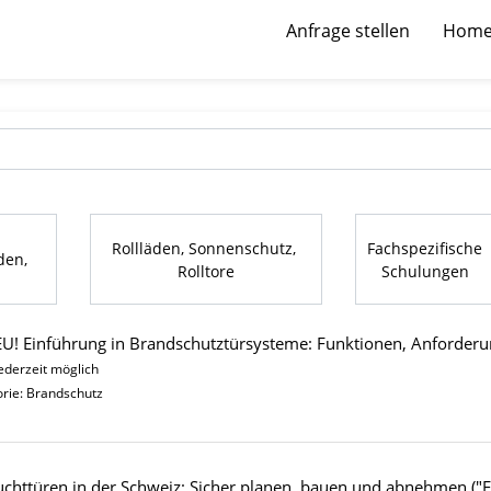
Anfrage stellen
Hom
Rollläden, Sonnenschutz, 
Fachspezifische 
en, 
Rolltore
Schulungen 
U! Einführung in Brandschutztürsysteme: Funktionen, Anforderu
jederzeit möglich
rie: Brandschutz
uchttüren in der Schweiz: Sicher planen, bauen und abnehmen ("Fä