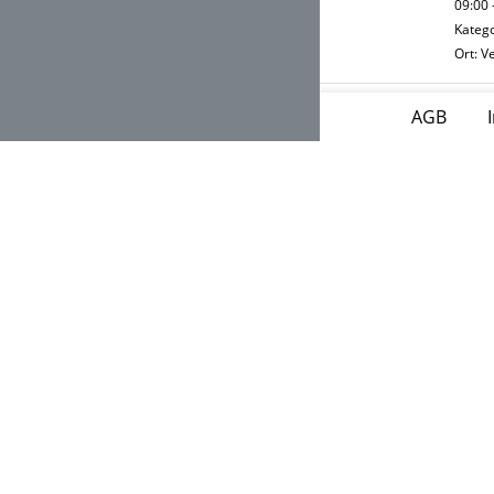
09:00 
Katego
Ort: Ve
AGB
|
Z
Von Di
10:00 
Katego
Ort: Ve
B
Von Di
09:00 
Katego
Ort: Ve
O
Do. 08